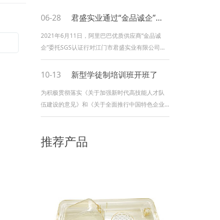
06-28
君盛实业通过“金品诚企”评审，并颁发证书！
2021年6月11日，阿里巴巴优质供应商“金品诚
企”委托SGS认证行对江门市君盛实业有限公司进
行现场评估，并给江门市君盛实业有限公司颁发
了SGS认证证书。 金品诚企是阿里巴巴内部设
10-13
新型学徒制培训班开班了
的一个认证体系，相当于企业的资质认定，有一
为积极贯彻落实《关于加强新时代高技能人才队
定的公信价值。是经阿里巴巴平台权威实力验真
伍建设的意见》和《关于全面推行中国特色企业
的优质供应商，通过线上线下结合的方式，平台
新型学徒制 加强技能人才培养的通知》政策文件
对商家的企业资质、商品资质、企业能力等全方
精神，君盛实业大力推进企业新型学徒制培养工
位实力进行认
推荐产品
作，加强企业技能人才队伍建设，提升企业高质
量发展。2022年10月10日本公司举行2022年
度“企业新型学徒制模具工（注射模四级）”开班仪
式，本